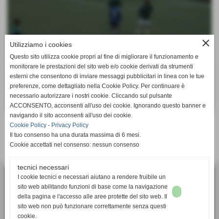
close
Utilizziamo i cookies
Questo sito utilizza cookie propri al fine di migliorare il funzionamento e
monitorare le prestazioni del sito web e/o cookie derivati da strumenti
esterni che consentono di inviare messaggi pubblicitari in linea con le tue
preferenze, come dettagliato nella Cookie Policy. Per continuare è
necessario autorizzare i nostri cookie. Cliccando sul pulsante
ACCONSENTO, acconsenti all'uso dei cookie. Ignorando questo banner e
navigando il sito acconsenti all'uso dei cookie.
Cookie Policy
-
Privacy Policy
altre pagine
Il tuo consenso ha una durata massima di 6 mesi.
Cookie accettati nel consenso: nessun consenso
Invia
tecnici necessari
I cookie tecnici e necessari aiutano a rendere fruibile un
ASD Calcio Femminile SUPERBA
sito web abilitando funzioni di base come la navigazione
via Bartolomeo Bianco 6, 16127 - Genova (GE)
della pagina e l'accesso alle aree protette del sito web. Il
P.I. 01405910991
sito web non può funzionare correttamente senza questi
cookie.
Tel. 010 2391106