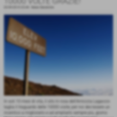
10000 VOLTE GRAZIE!
03-09-2014 23:44
-
News Generiche
In soli 10 mesi di vita, il sito in rosa dell'Amicizia Lagaccio
taglia il traguardo delle 10000 visite; per noi dev'essere un
incentivo a migliorarlo e ad ampliarlo sempre più, giorno