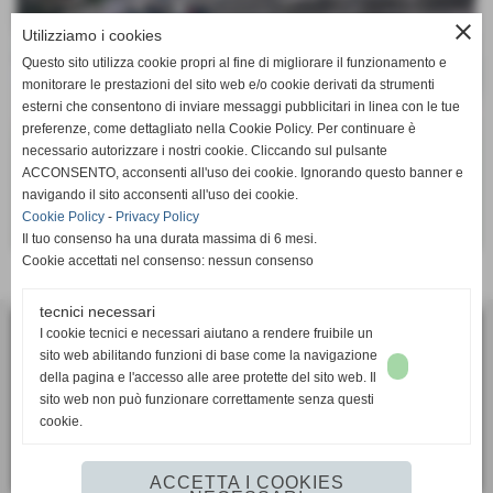
close
Utilizziamo i cookies
Questo sito utilizza cookie propri al fine di migliorare il funzionamento e
monitorare le prestazioni del sito web e/o cookie derivati da strumenti
esterni che consentono di inviare messaggi pubblicitari in linea con le tue
preferenze, come dettagliato nella Cookie Policy. Per continuare è
necessario autorizzare i nostri cookie. Cliccando sul pulsante
ACCONSENTO, acconsenti all'uso dei cookie. Ignorando questo banner e
navigando il sito acconsenti all'uso dei cookie.
Cookie Policy
-
Privacy Policy
Il tuo consenso ha una durata massima di 6 mesi.
Cookie accettati nel consenso: nessun consenso
Invia
tecnici necessari
I cookie tecnici e necessari aiutano a rendere fruibile un
ASD Calcio Femminile SUPERBA
sito web abilitando funzioni di base come la navigazione
via Bartolomeo Bianco 6, 16127 - Genova (GE)
della pagina e l'accesso alle aree protette del sito web. Il
P.I. 01405910991
sito web non può funzionare correttamente senza questi
cookie.
Tel. 010 2391106
segreteria.sportiva@superbacalcio.it
ACCETTA I COOKIES