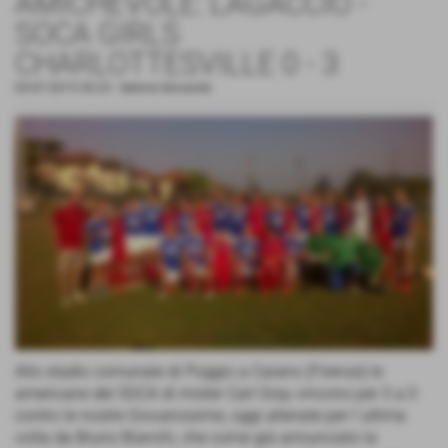
AMICHEVOLE: LAGACCIO -
SOCA GIRLS
CHARLOTTESVILLE 0 - 3
05-07-2015 20:23
-
Settore Giovanile
Allo stadio comunale di Poggio a Caiano (Firenze) le
americane del SOCA di mister Carl Gray vincono per 3 a 0
contro le nostre Giovanissime, oggi allenate per l´ultima
volta da Bruno Bianchi, che come già annunciato la