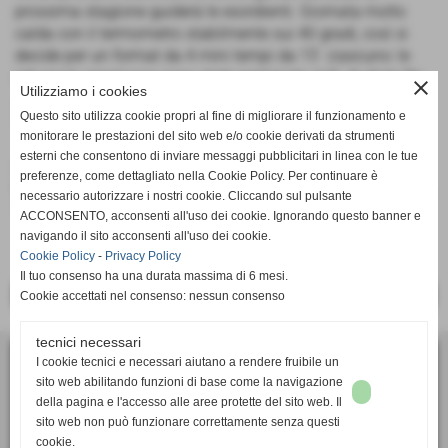
prossima stagione guiderà le esordienti. Giornata molto
calda con il termometro stabilmente sui 40 gradi, così si
decide per un format da 4 mini tempi da 15´ ciascuno: le
reti per le americane sono state realizzate al 9´ da Kate De
close
Utilizziamo i cookies
Jong, al 14´ da Abby Zimmervics e nella ripresa al minuto
Questo sito utilizza cookie propri al fine di migliorare il funzionamento e
16´ da Katrine Berg.
monitorare le prestazioni del sito web e/o cookie derivati da strumenti
esterni che consentono di inviare messaggi pubblicitari in linea con le tue
AMICIZIA LAGACCIO: 1 Accardo M., 2 Mosca, 3 Simula, 4
preferenze, come dettagliato nella Cookie Policy. Per continuare è
Noto, 5 Abate, 6 Ricatto, 7 Aloi, 8 Accardo E., 9 Montemurro,
necessario autorizzare i nostri cookie. Cliccando sul pulsante
10 Russo, 11 Franceschi, 12 Burlando. All.: Bianchi.
ACCONSENTO, acconsenti all'uso dei cookie. Ignorando questo banner e
navigando il sito acconsenti all'uso dei cookie.
Cookie Policy
-
Privacy Policy
Il tuo consenso ha una durata massima di 6 mesi.
<< PRECEDENTE
SUCCESSIVO >>
Cookie accettati nel consenso: nessun consenso
tecnici necessari
I cookie tecnici e necessari aiutano a rendere fruibile un
ASD Calcio Femminile SUPERBA
sito web abilitando funzioni di base come la navigazione
via Bartolomeo Bianco 6, 16127 - Genova (GE)
della pagina e l'accesso alle aree protette del sito web. Il
P.I. 01405910991
sito web non può funzionare correttamente senza questi
cookie.
Tel. 010 2391106