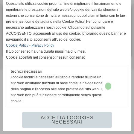
Questo sito utilizza cookie propri al fine di migliorare il funzionamento e
monitorare le prestazioni del sito web e/o cookie derivati da strumenti
esterni che consentono di inviare messaggi pubblicitari in linea con le tue
ASD Calcio Femminile SUPERBA
preferenze, come dettagliato nella Cookie Policy. Per continuare è
via Bartolomeo Bianco 6, 16127 - Genova (GE)
necessario autorizzare i nostri cookie. Cliccando sul pulsante
P.I. 01405910991
ACCONSENTO, acconsenti all'uso dei cookie. Ignorando questo banner e
Tel. 010 2391106
navigando il sito acconsenti all'uso dei cookie.
segreteria.sportiva@superbacalcio.it
Cookie Policy
-
Privacy Policy
Il tuo consenso ha una durata massima di 6 mesi.
Cookie accettati nel consenso: nessun consenso
Realizzazione siti web www.sitoper.it
tecnici necessari
I cookie tecnici e necessari aiutano a rendere fruibile un
sito web abilitando funzioni di base come la navigazione
della pagina e l'accesso alle aree protette del sito web. Il
sito web non può funzionare correttamente senza questi
cookie.
ACCETTA I COOKIES
NECESSARI