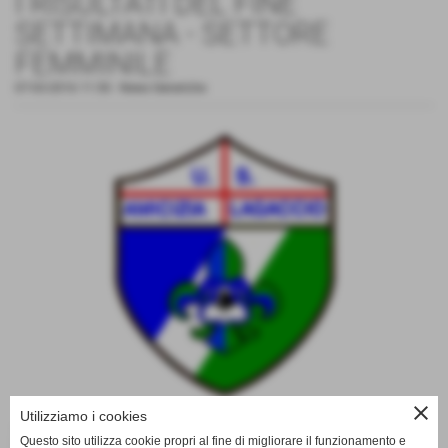
I RISULTATI DEL FINE
SETTIMANA - SETTORE
FEMMINILE
07-03-2016 11:50
-
News Generiche
close
Utilizziamo i cookies
JUNIORES (ALL. Napoli)
Questo sito utilizza cookie propri al fine di migliorare il funzionamento e
Vado - Amicizia Lagaccio , partita non disputata causa