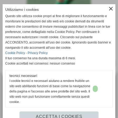
close
Utilizziamo i cookies
Questo sito utilizza cookie propri al fine di migliorare il funzionamento e
La nostra giocatrice ILaria Lopez , è stata convocata con la
monitorare le prestazioni del sito web e/o cookie derivati da strumenti
rappresentativa Regionale Femminile under 15 , che
esterni che consentono di inviare messaggi pubblicitari in linea con le tue
parteciperà alla fase preliminare del torneo delle regioni in
preferenze, come dettagliato nella Cookie Policy. Per continuare è
programma a Sant´Alessio con Vialone (PV) nei giorni 07 e
necessario autorizzare i nostri cookie. Cliccando sul pulsante
08 maggio 2016.
ACCONSENTO, acconsenti all'uso dei cookie. Ignorando questo banner e
navigando il sito acconsenti all'uso dei cookie.
Cookie Policy
-
Privacy Policy
Il tuo consenso ha una durata massima di 6 mesi.
<< PRECEDENTE
SUCCESSIVO >>
Cookie accettati nel consenso: nessun consenso
tecnici necessari
I cookie tecnici e necessari aiutano a rendere fruibile un
ASD Calcio Femminile SUPERBA
sito web abilitando funzioni di base come la navigazione
via Bartolomeo Bianco 6, 16127 - Genova (GE)
della pagina e l'accesso alle aree protette del sito web. Il
P.I. 01405910991
sito web non può funzionare correttamente senza questi
cookie.
Tel. 010 2391106
segreteria.sportiva@superbacalcio.it
ACCETTA I COOKIES