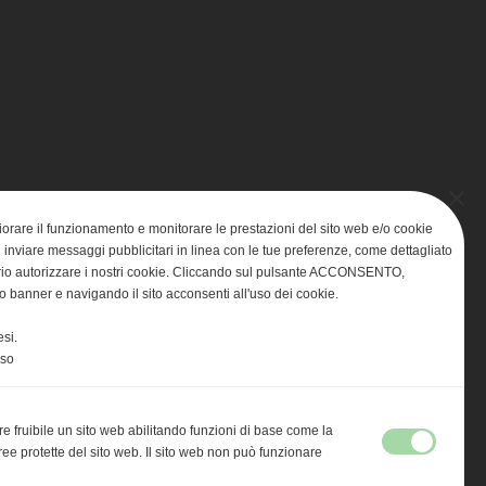
close
gliorare il funzionamento e monitorare le prestazioni del sito web e/o cookie
 inviare messaggi pubblicitari in linea con le tue preferenze, come dettagliato
rio autorizzare i nostri cookie. Cliccando sul pulsante ACCONSENTO,
o banner e navigando il sito acconsenti all'uso dei cookie.
si.
nso
re fruibile un sito web abilitando funzioni di base come la
ee protette del sito web. Il sito web non può funzionare