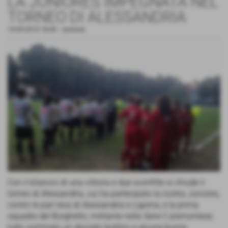
LA JUNIORES IMPEGNATA NEL
TORNEO DI ALESSANDRIA
14-09-2016 18:40
-
Juniores
Con il bilancio di una vittoria e due sconfitte si chiude il
torneo di Alessandria, cui ha partecipato la nostra Juniores,
contro le pari leva di Alessandria e Ligorna, e la prima
squadra del Borghetto, militante nella Serie C piemontese;
tutto sommato un discreto bottino e alcune buone