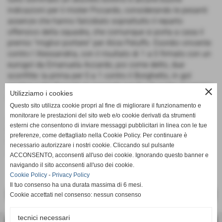
indicazioni per il mister Piccardo, considerando le pesanti
assenze che hanno falcidiato soprattutto il reparto
offensivo della squadra, che comunque si porta a casa il
premio "miglior portiere" per Alice Peluffo. Esordio vincente
contro l´Alessandria, con il risultato di 1 a 0 firmato con un
eurogol da Emanuela Accardo; poi come detto, due
sconfitte: la prima per 0 a 1 contro il Borghetto, in gol
capitan Lidia Fossati, la seconda per 0 a 3 contro il Ligorna
close
Utilizziamo i cookies
con reti di Malerba, Campora e Fontana.
Questo sito utilizza cookie propri al fine di migliorare il funzionamento e
monitorare le prestazioni del sito web e/o cookie derivati da strumenti
AMICIZIA LAGACCIO: Accardo M., Cerruti, Del Verme, Gaeta,
esterni che consentono di inviare messaggi pubblicitari in linea con le tue
Mosca, Accardo E., Aloi, Fossa, Lopez, Gandini, Franceschi,
preferenze, come dettagliato nella Cookie Policy. Per continuare è
Peluffo, Bonomelli, Mezzavia, Viazzi, Cambiaso, Livrone.
necessario autorizzare i nostri cookie. Cliccando sul pulsante
All.: Piccardo G..
ACCONSENTO, acconsenti all'uso dei cookie. Ignorando questo banner e
navigando il sito acconsenti all'uso dei cookie.
Cookie Policy
-
Privacy Policy
Il tuo consenso ha una durata massima di 6 mesi.
<< PRECEDENTE
SUCCESSIVO >>
Cookie accettati nel consenso: nessun consenso
tecnici necessari