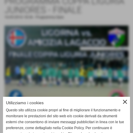
PROGRAMMA COPPA LIGURIA
JUNIORES - FINALE
16-05-2016 18:36
-
Programma Gare
close
Utilizziamo i cookies
Questo sito utilizza cookie propri al fine di migliorare il funzionamento e
monitorare le prestazioni del sito web e/o cookie derivati da strumenti
esterni che consentono di inviare messaggi pubblicitari in linea con le tue
JUNIORES (ALL. Napoli)
preferenze, come dettagliato nella Cookie Policy. Per continuare è
finale Coppa Liguria: Ligorna - Amicizia Lagaccio,