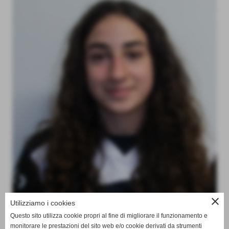
close
Utilizziamo i cookies
Questo sito utilizza cookie propri al fine di migliorare il funzionamento e
monitorare le prestazioni del sito web e/o cookie derivati da strumenti