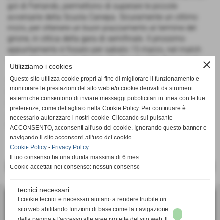
gol di Ferrando, permettono di superare le piccole
avversarie della Scuola Canepa. Sicuramente un ottimo
inizio, per ottenere un buon piazzamento al termine del
girone, in ottica della gara di semifinale. Il prossimo
appuntamento è fissato per sabato 15 marzo, nel match
che vedrà opposta la Cicala alla Scuola Villa Sanguineti.
close
Utilizziamo i cookies
Questo sito utilizza cookie propri al fine di migliorare il funzionamento e
SCUOLA CICALA: 1 Piccioni, 2 Solimano, 3 Mengoni, 4
monitorare le prestazioni del sito web e/o cookie derivati da strumenti
Fusini, 5 Montemagno, 6 Grimaz, 7 Gambari, 8 Furcas, 9
esterni che consentono di inviare messaggi pubblicitari in linea con le tue
Ferrando, 10 Ottonello, 11 Astrea, 13 Cotorno, 14 Gaggini.
preferenze, come dettagliato nella Cookie Policy. Per continuare è
All.: Bianchi-De Felice.
necessario autorizzare i nostri cookie. Cliccando sul pulsante
MARCATORI: Astrea 2, Ferrando (Cicala), ...
ACCONSENTO, acconsenti all'uso dei cookie. Ignorando questo banner e
navigando il sito acconsenti all'uso dei cookie.
Cookie Policy
-
Privacy Policy
Il tuo consenso ha una durata massima di 6 mesi.
<< PRECEDENTE
SUCCESSIVO >>
Cookie accettati nel consenso: nessun consenso
tecnici necessari
I cookie tecnici e necessari aiutano a rendere fruibile un
ASD Calcio Femminile SUPERBA
sito web abilitando funzioni di base come la navigazione
via Bartolomeo Bianco 6, 16127 - Genova (GE)
della pagina e l'accesso alle aree protette del sito web. Il