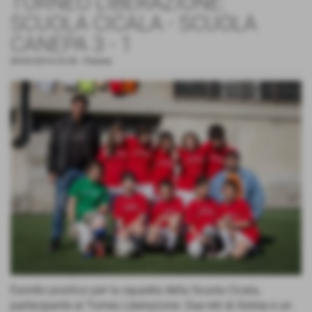
TORNEO LIBERAZIONE:
SCUOLA CICALA - SCUOLA
CANEPA 3 - 1
09-03-2014 23:54
-
Pulcine
Esordio positivo per la squadra della Scuola Cicala,
partecipante al Torneo Liberazione. Due reti di Astrea e un