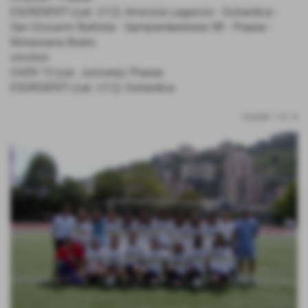
ESORDIENTI (cat. U12): Amicizia Lagaccio - Goliardica -
San Giovanni Battista - Sampierdarenese SR - Praese -
Molassana Boero
vincitori
OVER 15 (cat. Juniores): Praese
ESORDIENTI (cat. U12): Goliardica
risultati: 1-4 / 4