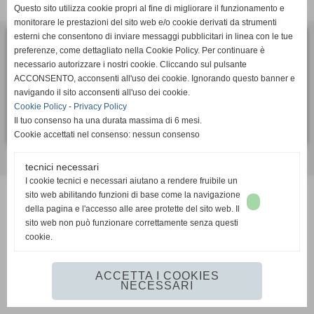
Questo sito utilizza cookie propri al fine di migliorare il funzionamento e
Invia
monitorare le prestazioni del sito web e/o cookie derivati da strumenti
esterni che consentono di inviare messaggi pubblicitari in linea con le tue
ASD Calcio Femminile SUPERBA
preferenze, come dettagliato nella Cookie Policy. Per continuare è
necessario autorizzare i nostri cookie. Cliccando sul pulsante
via Bartolomeo Bianco 6, 16127 - Genova (GE)
ACCONSENTO, acconsenti all'uso dei cookie. Ignorando questo banner e
P.I. 01405910991
navigando il sito acconsenti all'uso dei cookie.
Tel. 010 2391106
Cookie Policy
-
Privacy Policy
segreteria.sportiva@superbacalcio.it
Il tuo consenso ha una durata massima di 6 mesi.
Cookie accettati nel consenso: nessun consenso
Realizzazione siti web www.sitoper.it
tecnici necessari
I cookie tecnici e necessari aiutano a rendere fruibile un
sito web abilitando funzioni di base come la navigazione
della pagina e l'accesso alle aree protette del sito web. Il
sito web non può funzionare correttamente senza questi
cookie.
ACCETTA I COOKIES
NECESSARI