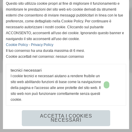
Questo sito utilizza cookie propri al fine di migliorare il funzionamento e
monitorare le prestazioni del sito web e/o cookie derivati da strumenti
esterni che consentono di inviare messaggi pubblicitari in linea con le tue
ASD Calcio Femminile SUPERBA
preferenze, come dettagliato nella Cookie Policy. Per continuare è
via Bartolomeo Bianco 6, 16127 - Genova (GE)
necessario autorizzare i nostri cookie. Cliccando sul pulsante
ACCONSENTO, acconsenti all'uso dei cookie. Ignorando questo banner e
P.I. 01405910991
navigando il sito acconsenti all'uso dei cookie.
Tel. 010 2391106
Cookie Policy
-
Privacy Policy
segreteria.sportiva@superbacalcio.it
Il tuo consenso ha una durata massima di 6 mesi.
Cookie accettati nel consenso: nessun consenso
Realizzazione siti web www.sitoper.it
tecnici necessari
I cookie tecnici e necessari aiutano a rendere fruibile un
sito web abilitando funzioni di base come la navigazione
della pagina e l'accesso alle aree protette del sito web. Il
sito web non può funzionare correttamente senza questi
cookie.
ACCETTA I COOKIES
NECESSARI