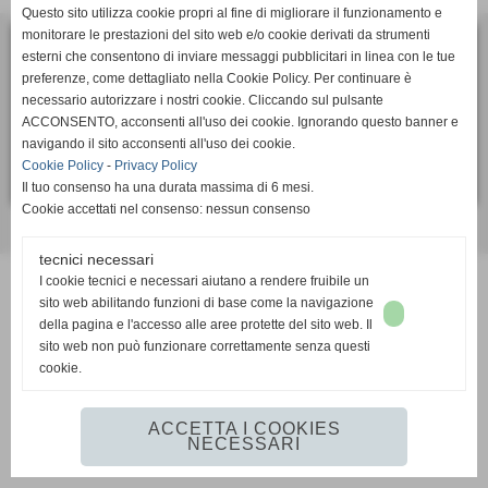
Questo sito utilizza cookie propri al fine di migliorare il funzionamento e
monitorare le prestazioni del sito web e/o cookie derivati da strumenti
esterni che consentono di inviare messaggi pubblicitari in linea con le tue
ASD Calcio Femminile SUPERBA
preferenze, come dettagliato nella Cookie Policy. Per continuare è
via Bartolomeo Bianco 6, 16127 - Genova (GE)
necessario autorizzare i nostri cookie. Cliccando sul pulsante
P.I. 01405910991
ACCONSENTO, acconsenti all'uso dei cookie. Ignorando questo banner e
Tel. 010 2391106
navigando il sito acconsenti all'uso dei cookie.
segreteria.sportiva@superbacalcio.it
Cookie Policy
-
Privacy Policy
Il tuo consenso ha una durata massima di 6 mesi.
Cookie accettati nel consenso: nessun consenso
Realizzazione siti web www.sitoper.it
tecnici necessari
I cookie tecnici e necessari aiutano a rendere fruibile un
sito web abilitando funzioni di base come la navigazione
della pagina e l'accesso alle aree protette del sito web. Il
sito web non può funzionare correttamente senza questi
cookie.
ACCETTA I COOKIES
NECESSARI