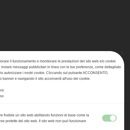
close
gliorare il funzionamento e monitorare le prestazioni del sito web e/o cookie
 inviare messaggi pubblicitari in linea con le tue preferenze, come dettagliato
rio autorizzare i nostri cookie. Cliccando sul pulsante ACCONSENTO,
o banner e navigando il sito acconsenti all'uso dei cookie.
si.
nso
re fruibile un sito web abilitando funzioni di base come la
ee protette del sito web. Il sito web non può funzionare