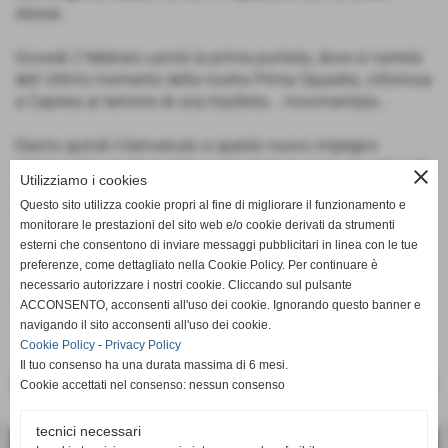
stesse.
Giovedi 2 febbraio uscirà la prima puntata, dove si narrerà
dell´ottimo momento della nostra Prima Squadra, vittoriosa
a Caprera al termine di una trasferta... movimentata...
Diamo quindi il benvenuto a questo nuovo impegno
redazionale; pronti quindi a sintonizzarsi, ogni giovedi, sulle
close
Utilizziamo i cookies
onde di "RADIO LAGACCIO". Buona lettura e buon
Questo sito utilizza cookie propri al fine di migliorare il funzionamento e
divertimento a tutti.
monitorare le prestazioni del sito web e/o cookie derivati da strumenti
esterni che consentono di inviare messaggi pubblicitari in linea con le tue
preferenze, come dettagliato nella Cookie Policy. Per continuare è
necessario autorizzare i nostri cookie. Cliccando sul pulsante
Fonte:
Redazione
ACCONSENTO, acconsenti all'uso dei cookie. Ignorando questo banner e
navigando il sito acconsenti all'uso dei cookie.
Cookie Policy
-
Privacy Policy
Il tuo consenso ha una durata massima di 6 mesi.
<< PRECEDENTE
SUCCESSIVO >>
Cookie accettati nel consenso: nessun consenso
tecnici necessari