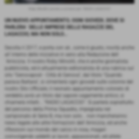
Roby Minoliti è pronto a scrivere per "RADIO LAGACCIO"
UN NUOVO APPUNTAMENTO, OGNI GIOVEDI, DOVE SI
PARLERA´ DELLE IMPRESE DELLE RAGAZZE DEL
LAGACCIO, MA NON SOLO...
Decolla il 2017, e porta con sè , come è giusto, novità anche
all´interno delle iniziative in seno alla Redazione dell
´Amicizia. Il nostro Roby Minoliti, che è anche giornalista
pubblicista, ed è attualmente editorialista di una rubrica sul
sito "Genovapost - Città di Genova", dal titolo "Quando
parava Battara", si cimenterà ogni giovedi sulle colonne del
nostro Sito Ufficiale; il neonato appuntamento colorato di
verdeblù avrà un titolo dal sapore vagamente antico; si
chiamerà infatti... "RADIO LAGACCIO". Si parlerà soprattutto
del percorso della Prima Squadra, impegnata nel
campionato di Serie B, ma non solo... non mancheranno
news legate alle altre formazioni dell´Amicizia, ed anche
riflessioni sul mondo del calcio in rosa, magari
coinvolgendo addetti ai lavori, appassionati, ed atlete