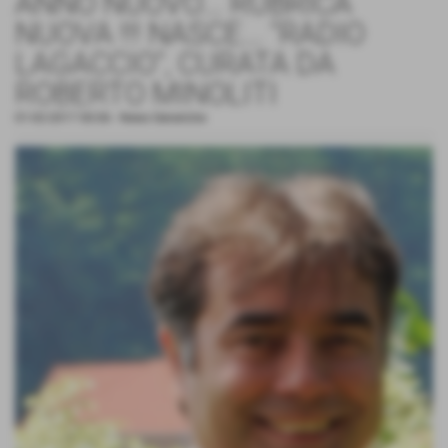
ANNO NUOVO... RUBRICA
NUOVA !!! NASCE... "RADIO
LAGACCIO", CURATA DA
ROBERTO MINOLITI
01-02-2017 00:06
-
News Generiche