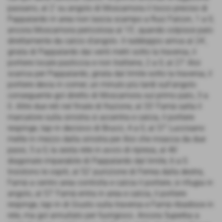
passano, al 2’ su angolo di Moscamora il tocco preciso di
Pappalardo in area non lascia scampo a Ruiz Falcon, 1 a 0;
ancora Moscamora pericolosa al 15’, quando colpisce palo
direttamente da calcio d’angolo. Il raddoppio arriva al 24’,
girata di Pappalardo dai venti metri sotto la traversa, il
portiere locale pasticcia e non trattiene, 2 a 0; al 27’ Aloi
scarica per Pappalardo, girata dal limite sotto la traversa, il
portiere devia in corner, un minuto più tardi sull’angolo
conseguente gol diretto di Moscamora sul primo palo, 3 a
0. Altre due reti nel finale di frazione, al 33’ Famà salta il
marcatore sulla sinistra si accentra e calcia, il portiere
respinge, tap-in decisivo di Brucci, 4 a 0, al 37’ Luccisano
mette in mezzo dalla sinistra per Aloi che insacca da due
passi, 5 a 0; la sesta rete in avvio di ripresa, al 46’
diagonale imparabile di Pappalardo dal limite, 6 a 0.
Insistono le ospiti, al 52’ punizione di Ferrea dalla destra,
Famà a centro area controlla e calcia il portiere, si rifugia in
angolo, al 57’ Famà entra in area e calcia, il portiere
respinge, tap-in di Giusto sulla traversa e Famà ribadisce in
rete, ma gol annullato per fuorigioco. Ancora Superba a