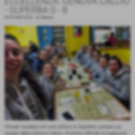
ECCELLENZA: GENOVA CALCIO
- SUPERBA 0 - 8
23-01-2020 20:31
-
Eccellenza
Chiude l’andata con una vittoria la Superba, corsara sul
campo della Genova Calcio. Al primo affondo le lagaccine