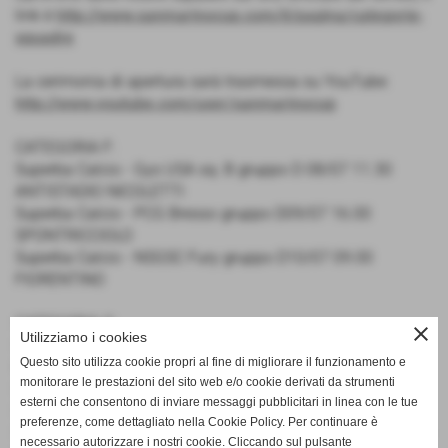
link è
http://www.sanmarinocup.com/it/pagina/categorie-
squadre
La cerimonia di apertura sarà trasmessa su YouTube:
http://www.youtube.com/user/sanmarinocup
CATEGORIA F:
Superba Calcio - Gys USA sq. B
gruppo D
08/07 11.30
ANTISTADIO NICOLETTI
Superba Calcio - PCG Bresso
gruppo D
09/07 16.00
SPONTRICCIOLO
Superba Calcio - NSGSC Fury
gruppo D
10/07 09.00
FIORENTINO
CATEGORIA G:
close
Utilizziamo i cookies
Superba Calcio - AZ Inferno SC
gruppo B
08/07 11.15
Questo sito utilizza cookie propri al fine di migliorare il funzionamento e
PIETRACUTA 2
monitorare le prestazioni del sito web e/o cookie derivati da strumenti
Superba Calcio - ASD Real Meda
gruppo B
09/07 10.30
esterni che consentono di inviare messaggi pubblicitari in linea con le tue
STADIO SANTAMONICA
preferenze, come dettagliato nella Cookie Policy. Per continuare è
Superba Calcio - Wu Chuan Junior HS
gruppo B
10/07 09.00
necessario autorizzare i nostri cookie. Cliccando sul pulsante