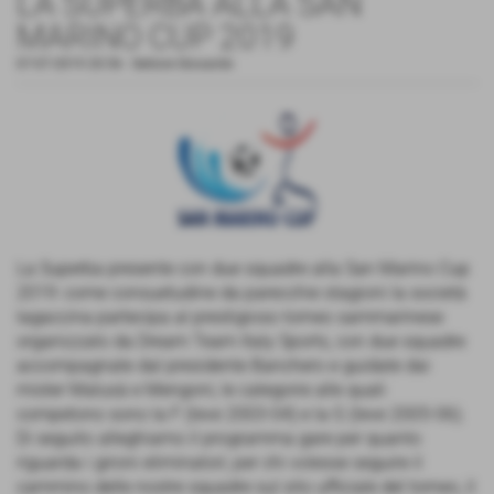
LA SUPERBA ALLA SAN
MARINO CUP 2019
07-07-2019 20:56
-
Settore Giovanile
La Superba presente con due squadre alla San Marino Cup
2019: come consuetudine da parecchie stagioni la società
lagaccina partecipa al prestigioso torneo sammarinese
organizzato da Dream Team Italy Sports, con due squadre
accompagnate dal presidente Banchero e guidate dai
mister Malusà e Mengoni; le categorie alle quali
competono sono la F (leve 2003-04) e la G (leve 2005-06).
Di seguito alleghiamo il programma gare per quanto
riguarda i gironi eliminatori; per chi volesse seguire il
cammino delle nostre squadre sul sito ufficiale del torneo, il