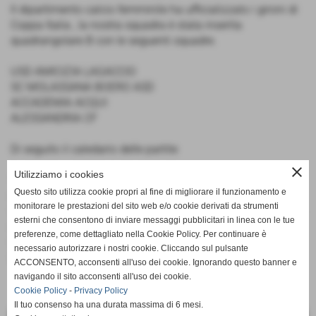
Il dipartimento calcio femminile ha ufficializzato i gironi di
Coppa Italia , la nostra squadra è stata inserita
quadrangolare B con le seguenti squadre.
USD AMICIZIA LAGACCIO
SC MOLASSANA BOERO ASD
ACCADEMIA ACQUI
ALESSANDRIA CF
Di seguito il caledario delle partite
close
Utilizziamo i cookies
1^ Amicizia Lagaccio - Molassana , Domenica 04/10/2015
Questo sito utilizza cookie propri al fine di migliorare il funzionamento e
ore 14.30 campo Felice Ceravolo
monitorare le prestazioni del sito web e/o cookie derivati da strumenti
2^ Alessandria - Amicizia Lagaccio , Domenica 11/10/2015
esterni che consentono di inviare messaggi pubblicitari in linea con le tue
ore 14.30 campo Agape .
preferenze, come dettagliato nella Cookie Policy. Per continuare è
3^ Amicizia Lagaccio - Accademia acqui , Domenica
necessario autorizzare i nostri cookie. Cliccando sul pulsante
25/10/2015 ore 14.30 campo Felice Ceravolo.
ACCONSENTO, acconsenti all'uso dei cookie. Ignorando questo banner e
navigando il sito acconsenti all'uso dei cookie.
Cookie Policy
-
Privacy Policy
Il tuo consenso ha una durata massima di 6 mesi.