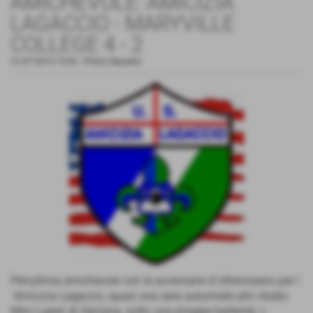
AMICHEVOLE: AMICIZIA
LAGACCIO - MARYVILLE
COLLEGE 4 - 2
31-07-2014 19:02
-
Prima Squadra
Penultima amichevole con le avversarie d´oltreoceano per l
´Amicizia Lagaccio, quasi una sera autunnale allo stadio
Miro Luperi di Sarzana, sotto una pioggia battente. L