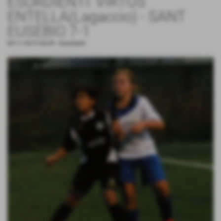
ESORDIENTI: VIRTUS
ENTELLA(Lagaccio) - SANT
EUSEBIO 7-1
09-11-2015 00:09
-
Esordienti