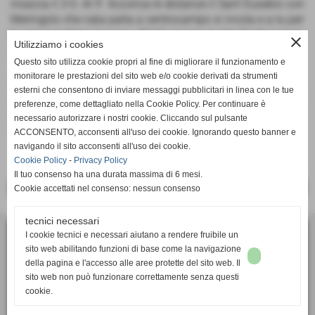
insacca il 3-0. Al 9´ Accorcia le distanze il Sant´Eusebio con
Meringolo che ruba palla a centrocampo si invola e a tu per
tu con il portiere insacca. All´11 ancora in rete Giada Lopez
close
Utilizziamo i cookies
su preciso passaggio di Liliana Manera.Nel terzo tempo l
Questo sito utilizza cookie propri al fine di migliorare il funzionamento e
´Entella controlla la partita senza difficoltà e va ancora in
monitorare le prestazioni del sito web e/o cookie derivati da strumenti
rete al 4´ con Giada Lopez al termine di una bellissima
esterni che consentono di inviare messaggi pubblicitari in linea con le tue
azione tutta di prima con Marconi e Calleri. Al 13´ va in rete
preferenze, come dettagliato nella Cookie Policy. Per continuare è
anche Virginia Iacono servita da Giada Lopez e al 18´
necessario autorizzare i nostri cookie. Cliccando sul pulsante
chiude i conti Cristina Calleri che risolve una michia in area.
ACCONSENTO, acconsenti all'uso dei cookie. Ignorando questo banner e
navigando il sito acconsenti all'uso dei cookie.
Cookie Policy
-
Privacy Policy
Il tuo consenso ha una durata massima di 6 mesi.
<< PRECEDENTE
SUCCESSIVO >>
Cookie accettati nel consenso: nessun consenso
tecnici necessari
I cookie tecnici e necessari aiutano a rendere fruibile un
ASD Calcio Femminile SUPERBA
sito web abilitando funzioni di base come la navigazione
via Bartolomeo Bianco 6, 16127 - Genova (GE)
della pagina e l'accesso alle aree protette del sito web. Il
P.I. 01405910991
sito web non può funzionare correttamente senza questi
cookie.
Tel. 010 2391106
segreteria.sportiva@superbacalcio.it