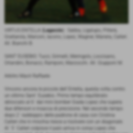
VIRTUS ENTELLA (
Lagaccio
) : Sabba, Ligalupo, Pitterà,
Grattarola, Marconi, Iacono, Lopez, Wagner, Manera, Calleri.
All. Bianchi B.
SANT´EUSEBIO: Tucci, Grimelli, Meringolo, Loccisano,
Orlandini, Bonacci, Ramponi, Marzocchi. All. Giupponi M.
Arbitro Macrì Raffaele
Vincono ancora le piccole dell´Entella, questa volta contro
un ottimo Sant´ Eusebio. Primo tempo equilibrato
sbloccato al 6´ dal mini bomber Giada Lopez che supera
due difensori e insacca di precisione. Nel secondo tempo
dopo 2´ raddoppio delle padrone di casa con Cristina
Calleri che in mischia riesce a risolvere con un diagonale.
Al´ 5´ Calleri colpisce il palo arriva in corsa Lopez che