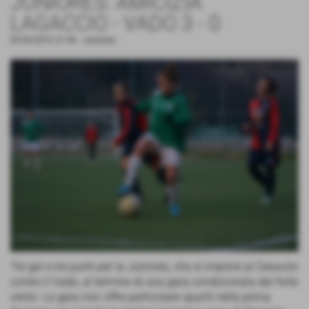
JUNIORES: AMICIZIA
LAGACCIO - VADO 3 - 0
05-04-2016 21:36
-
Juniores
Tre gol e tre punti per la Juniores, che si impone al Ceravolo
contro il Vado, al termine di una gara condizionata dal forte
vento. La gara non offre particolare spunti nella prima