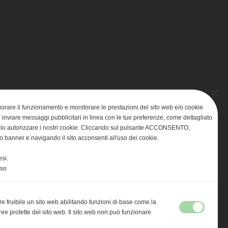
close
gliorare il funzionamento e monitorare le prestazioni del sito web e/o cookie
 inviare messaggi pubblicitari in linea con le tue preferenze, come dettagliato
rio autorizzare i nostri cookie. Cliccando sul pulsante ACCONSENTO,
o banner e navigando il sito acconsenti all'uso dei cookie.
si.
nso
re fruibile un sito web abilitando funzioni di base come la
ee protette del sito web. Il sito web non può funzionare