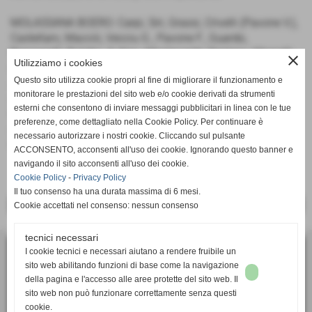
MOLASSANA BOERO: Carpi, Siri, Grassi, Crivelli (Pavone V.),
Castellaro, Macciò, Vecciu G., Pavone F., Guardo,
Ponzanelli, Poletto. A disp.: Monteverde, Deplanu, Morselli,
close
Utilizziamo i cookies
Mulino. All.: Stefanoni.
Questo sito utilizza cookie propri al fine di migliorare il funzionamento e
AMICIZIA LAGACCIO: Avanza, Franceschi, Del Verme, Gaeta
monitorare le prestazioni del sito web e/o cookie derivati da strumenti
(Cambiaso), Ghigliotti, Accardo E. (Montemurro), Aloi,
esterni che consentono di inviare messaggi pubblicitari in linea con le tue
Mastrangelo (Gandini), Polese, Fossa, Lopez I. (Bosso). A
preferenze, come dettagliato nella Cookie Policy. Per continuare è
disp.: Peluffo, Cerruti, Mosca. All.: Piccardo.
necessario autorizzare i nostri cookie. Cliccando sul pulsante
MARCATORI: Poletto (M).
ACCONSENTO, acconsenti all'uso dei cookie. Ignorando questo banner e
navigando il sito acconsenti all'uso dei cookie.
Cookie Policy
-
Privacy Policy
Il tuo consenso ha una durata massima di 6 mesi.
<< PRECEDENTE
SUCCESSIVO >>
Cookie accettati nel consenso: nessun consenso
tecnici necessari
I cookie tecnici e necessari aiutano a rendere fruibile un
ASD Calcio Femminile SUPERBA
sito web abilitando funzioni di base come la navigazione
via Bartolomeo Bianco 6, 16127 - Genova (GE)
della pagina e l'accesso alle aree protette del sito web. Il
P.I. 01405910991
sito web non può funzionare correttamente senza questi
cookie.
Tel. 010 2391106