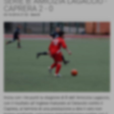
SERIE B: AMICIZIA LAGACCIO -
CAPRERA 2 - 0
02-10-2016 21:52
-
Serie B
Inizia con i tre punti la stagione di B dell´Amicizia Lagaccio,
con il risultato all´inglese maturato al Ceravolo contro il
Caprera, al termine di una prestazione a dire il vero non