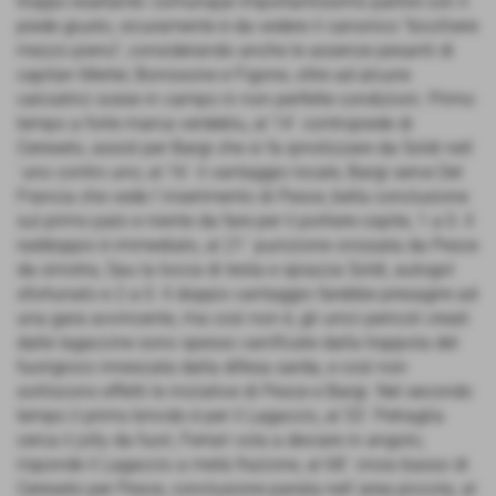
troppo esaltante: comunque importantissimo partire con il
piede giusto, sicuramente è da vedere il canonico "bicchiere
mezzo pieno", considerando anche le assenze pesanti di
capitan Merler, Bonissone e Figone, oltre ad alcune
calciatrici scese in campo in non perfette condizioni. Primo
tempo a forte marca verdeblu, al 14´ contropiede di
Cereseto, assist per Bargi che si fa ipnotizzare da Soldi nell
´uno contro uno; al 16´ il vantaggio locale, Bargi serve Del
Francia che vede l´inserimento di Pesce, bella conclusione
sul primo palo e niente da fare per il portiere ospite, 1 a 0. Il
raddoppio è immediato, al 21´ punizione crossata da Pesce
da sinistra, Sau la tocca di testa e spiazza Soldi, autogol
sfortunato e 2 a 0. Il doppio vantaggio farebbe presagire ad
una gara avvincente, ma così non è, gli unici pericoli creati
dalle lagaccine sono spesso vanificate dalla trappola del
fuorigioco innescata dalla difesa sarda, e così non
sortiscono effetti le iniziative di Pesce e Bargi. Nel secondo
tempo il primo brivido è per il Lagaccio, al 53´ Petraglia
cerca il jolly da fuori, Ferrari vola a deviare in angolo;
risponde il Lagaccio a metà frazione, al 68´ cross basso di
Cereseto per Pesce, conclusione parata nell´area piccola, al